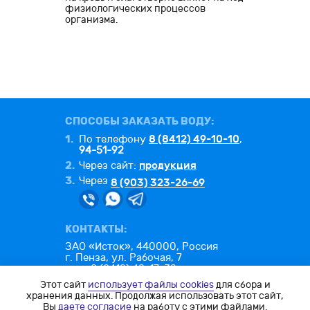
физиологических процессов
организма.
СПОСОБЫ ЗАКАЗАТЬ ВОДУ:
1.
8 (8412) 49-10-10
По телефону
,
94-51-92
2.
продукция
Через сайт:
3.
Через
8 (903) 323-26-69
КОНТАКТЫ:
ЗАО «Исток», 440000, Россия
г. Пенза, ул. Рабочая, 7
тел.: 8 (8412) 49-17-32
факс: 8 (8412) 49-26-25
Этот сайт
использует файлы cookies
для сбора и
e-mail:
office@istok-penza.ru
хранения данных. Продолжая использовать этот сайт,
Вы
даете согласие
на работу с этими файлами.