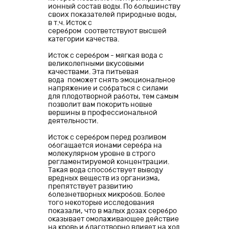
ионный состав воды. По большинству
своих показателей природные воды,
в т.ч. Исток с
серебром соответствуют высшей
категории качества.
Исток с серебром - мягкая вода с
великолепными вкусовыми
качествами. Эта питьевая
вода поможет снять эмоциональное
напряжение и собраться с силами
для плодотворной работы, тем самым
позволит вам покорить новые
вершины в профессиональной
деятельности.
Исток с серебром перед розливом
обогащается ионами серебра на
молекулярном уровне в строго
регламентируемой концентрации.
Такая вода способствует выводу
вредных веществ из организма,
препятствует развитию
болезнетворных микробов. Более
того некоторые исследования
показали, что в малых дозах серебро
оказывает омолаживающее действие
на кровь и благотворно влияет на ход