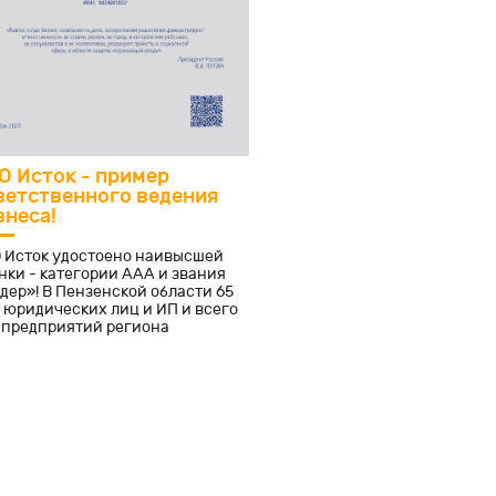
О Исток - пример
ветственного ведения
знеса!
 Исток удостоено наивысшей
нки - категории ААА и звания
дер»! В Пензенской области 65
 юридических лиц и ИП и всего
!) предприятий региона
учили рейтинг ААА.