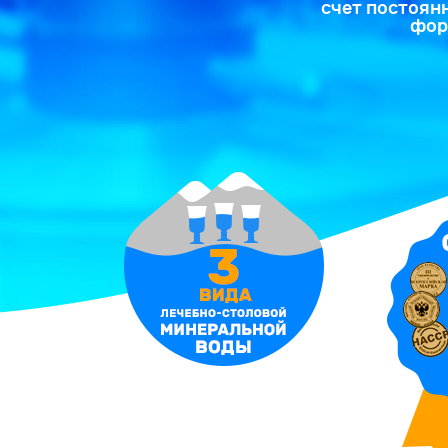
счет постоян
фор