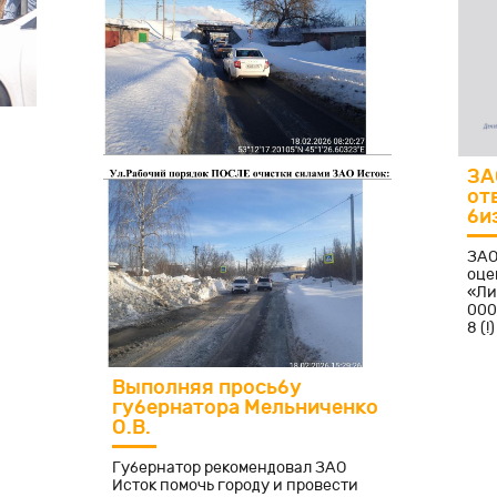
ы
ЗА
от
би
ЗАО
оце
«Ли
000
8 (
пол
Выполняя просьбу
губернатора Мельниченко
О.В.
Губернатор рекомендовал ЗАО
Исток помочь городу и провести