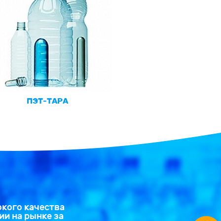
ПЭТ-ТАРА
окого качества
ии на рынке за