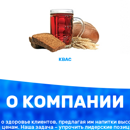
КВАС
О КОМПАНИИ
о здоровье клиентов, предлагая им напитки выс
ценам. Наша задача – упрочить лидерские позиц