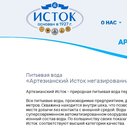
О НАС
АР
Питьевая вода
«Артезианский Исток негазированна
Артезианский Исток - природная питьевая вода пе
Все питьевые воды, производимые предприятием, 
метров. Скважина находится внутри цеха, что позв
месте добычи без контакта с внешней средой. Вод
суперсовременном автоматизированном оборудован
ионный состав воды. По большинству своих показат
Исток соответствуют высшей категории качества.