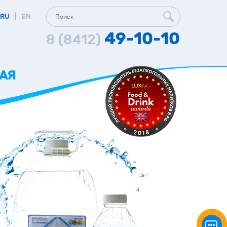
RU
|
EN
49-10-10
8 (8412)
НАЯ