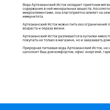
Вода Артезианский Исток обладает приятным мягк
содержания в ней минеральных веществ. Абсолютн
микроэлементами, она благоприятно влияет на об
иммунитета.
Артезианский Исток можно пить без ограничений л
возраста и образа жизни.
Артезианский Исток разливается в бутылки емкостью 
покупать не только в магазине, но и заказывать до
Природная питьевая вода Артезианский Исток, не
наполнит Ваш дом комфортом, офис энергией, гар