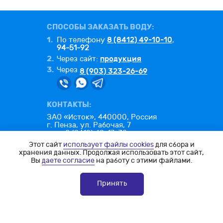
СПОСОБЫ ЗАКАЗАТЬ ВОДУ:
1.
8 (8412) 49-10-10
По телефону
,
94-51-92
2.
продукция
Через сайт:
3.
Через
8 (903) 323-26-69
КОНТАКТЫ:
ЗАО «Исток», 440000, Россия
г. Пенза, ул. Рабочая, 7
тел.: 8 (8412) 49-17-32
факс: 8 (8412) 49-26-25
Этот сайт
использует файлы cookies
для сбора и
e-mail:
office@istok-penza.ru
хранения данных. Продолжая использовать этот сайт,
Вы
даете согласие
на работу с этими файлами.
Политика конфиденциальности
Согласие на обработку ПД
Принять